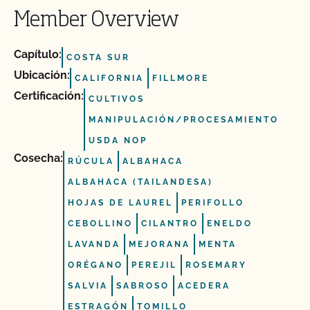
Member Overview
Capítulo:
COSTA SUR
Ubicación:
CALIFORNIA
FILLMORE
Certificación:
CULTIVOS
MANIPULACIÓN/PROCESAMIENTO
USDA NOP
Cosecha:
RÚCULA
ALBAHACA
ALBAHACA (TAILANDESA)
HOJAS DE LAUREL
PERIFOLLO
CEBOLLINO
CILANTRO
ENELDO
LAVANDA
MEJORANA
MENTA
ORÉGANO
PEREJIL
ROSEMARY
SALVIA
SABROSO
ACEDERA
ESTRAGÓN
TOMILLO