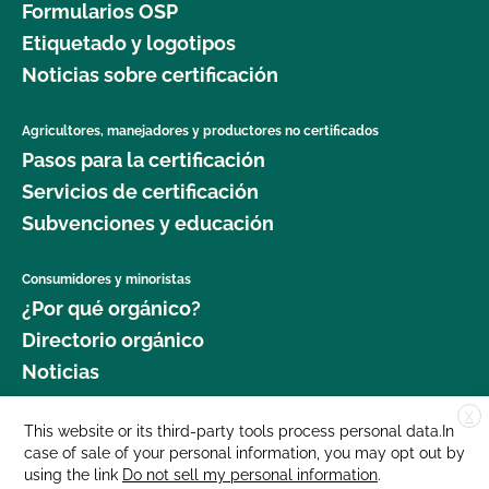
Formularios OSP
Etiquetado y logotipos
Noticias sobre certificación
Agricultores, manejadores y productores no certificados
Pasos para la certificación
Servicios de certificación
Subvenciones y educación
Consumidores y minoristas
¿Por qué orgánico?
Directorio orgánico
Noticias
X
Donar
This website or its third-party tools process personal data.In
case of sale of your personal information, you may opt out by
Carreras profesionales
using the link
Do not sell my personal information
.
Sala de prensa