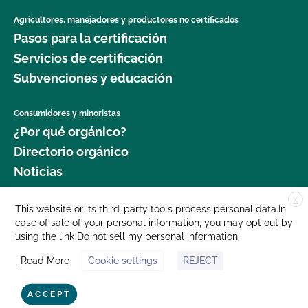
Agricultores, manejadores y productores no certificados
Pasos para la certificación
Servicios de certificación
Subvenciones y educación
Consumidores y minoristas
¿Por qué orgánico?
Directorio orgánico
Noticias
X
Donar
This website or its third-party tools process personal data.In
case of sale of your personal information, you may opt out by
Carreras profesionales
using the link
Do not sell my personal information
.
Sala de prensa
Read More
Cookie settings
REJECT
Contáctenos
877 Cedar Street, Suite 248, Santa Cruz, CA 95060 © 2025 CCOF.org
ACCEPT