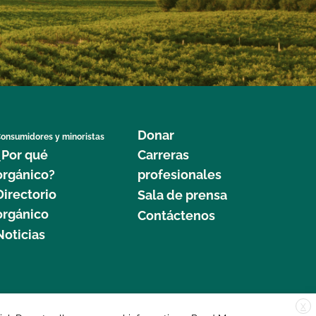
Donar
onsumidores y minoristas
¿Por qué
Carreras
orgánico?
profesionales
Directorio
Sala de prensa
orgánico
Contáctenos
Noticias
X
edar Street, Suite 248, Santa Cruz, CA 95060 © 2025 CCOF.org