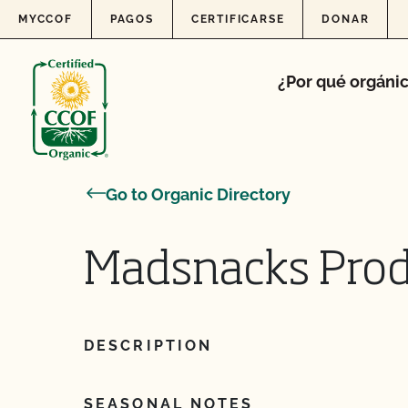
Skip to content
MYCCOF
PAGOS
CERTIFICARSE
DONAR
¿Por qué orgáni
Go to Organic Directory
Madsnacks Prod
DESCRIPTION
SEASONAL NOTES