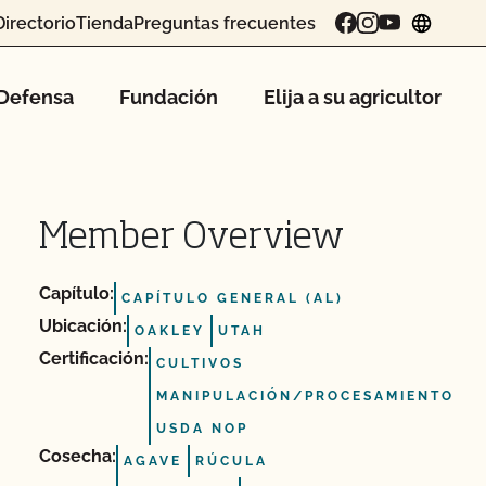
Directorio
Tienda
Preguntas frecuentes
chang
Defensa
Fundación
Elija a su agricultor
Member Overview
Capítulo:
CAPÍTULO GENERAL (AL)
Ubicación:
OAKLEY
UTAH
Certificación:
CULTIVOS
MANIPULACIÓN/PROCESAMIENTO
USDA NOP
Cosecha:
AGAVE
RÚCULA