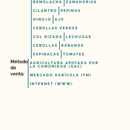
REMOLACHA
ZANAHORIAS
CILANTRO
PEPINOS
HINOJO
AJO
CEBOLLAS VERDES
COL RIZADA
LECHUGAS
CEBOLLAS
RÁBANOS
ESPINACAS
TOMATES
Método
AGRICULTURA APOYADA POR
LA COMUNIDAD (AAC)
de
venta:
MERCADO AGRÍCOLA (FM)
INTERNET (WWW)