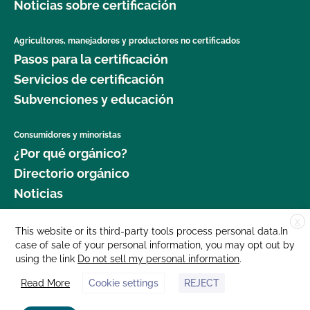
Noticias sobre certificación
Agricultores, manejadores y productores no certificados
Pasos para la certificación
Servicios de certificación
Subvenciones y educación
Consumidores y minoristas
¿Por qué orgánico?
Directorio orgánico
Noticias
X
Donar
This website or its third-party tools process personal data.In
case of sale of your personal information, you may opt out by
Carreras profesionales
using the link
Do not sell my personal information
.
Sala de prensa
Read More
Cookie settings
REJECT
Contáctenos