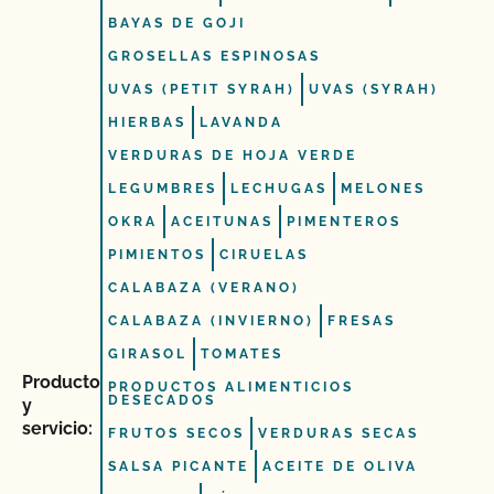
BAYAS DE GOJI
GROSELLAS ESPINOSAS
UVAS (PETIT SYRAH)
UVAS (SYRAH)
HIERBAS
LAVANDA
VERDURAS DE HOJA VERDE
LEGUMBRES
LECHUGAS
MELONES
OKRA
ACEITUNAS
PIMENTEROS
PIMIENTOS
CIRUELAS
CALABAZA (VERANO)
CALABAZA (INVIERNO)
FRESAS
GIRASOL
TOMATES
Producto
PRODUCTOS ALIMENTICIOS
DESECADOS
y
servicio:
FRUTOS SECOS
VERDURAS SECAS
SALSA PICANTE
ACEITE DE OLIVA