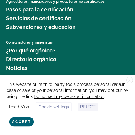
Agricultores, manejadores y productores no certificados
Pasos para la certificación
Servicios de certificación
Subvenciones y educación
Consumidores y minoristas
¿Por qué orgánico?
Directorio orgánico
Noticias
X
Donar
This website or its third-party tools process personal data.In
case of sale of your personal information, you may opt out by
Carreras profesionales
using the link
Do not sell my personal information
.
Sala de prensa
Read More
Cookie settings
REJECT
Contáctenos
877 Cedar Street, Suite 248, Santa Cruz, CA 95060 © 2025 CCOF.org
ACCEPT