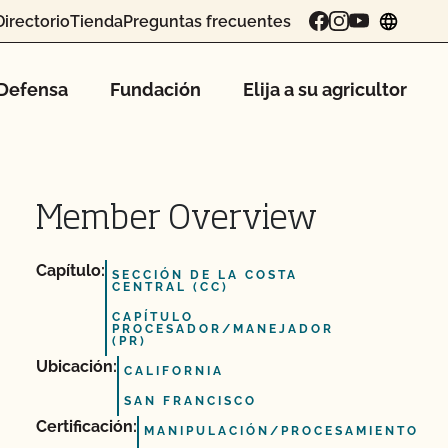
Directorio
Tienda
Preguntas frecuentes
chang
Defensa
Fundación
Elija a su agricultor
Member Overview
Capítulo:
SECCIÓN DE LA COSTA
CENTRAL (CC)
CAPÍTULO
PROCESADOR/MANEJADOR
(PR)
Ubicación:
CALIFORNIA
SAN FRANCISCO
Certificación:
MANIPULACIÓN/PROCESAMIENTO