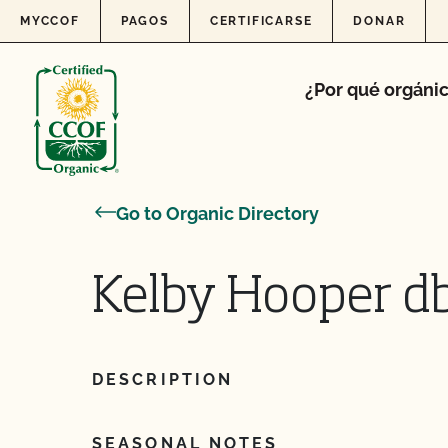
Skip to content
MYCCOF
PAGOS
CERTIFICARSE
DONAR
¿Por qué orgáni
Go to Organic Directory
Kelby Hooper d
DESCRIPTION
SEASONAL NOTES