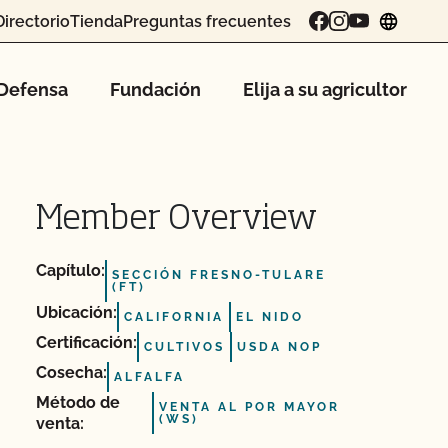
Directorio
Tienda
Preguntas frecuentes
chang
Defensa
Fundación
Elija a su agricultor
Member Overview
Capítulo:
SECCIÓN FRESNO-TULARE
(FT)
Ubicación:
CALIFORNIA
EL NIDO
Certificación:
CULTIVOS
USDA NOP
Cosecha:
ALFALFA
Método de
VENTA AL POR MAYOR
(WS)
venta: