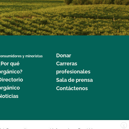
Donar
onsumidores y minoristas
¿Por qué
Carreras
orgánico?
profesionales
Directorio
Sala de prensa
orgánico
Contáctenos
Noticias
X
edar Street, Suite 248, Santa Cruz, CA 95060 © 2025 CCOF.org