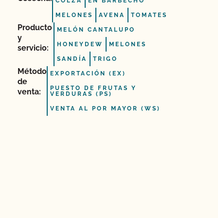
COLZA
EN BARBECHO
MELONES
AVENA
TOMATES
Producto
MELÓN CANTALUPO
y
HONEYDEW
MELONES
servicio:
SANDÍA
TRIGO
Método
EXPORTACIÓN (EX)
de
PUESTO DE FRUTAS Y
venta:
VERDURAS (PS)
VENTA AL POR MAYOR (WS)