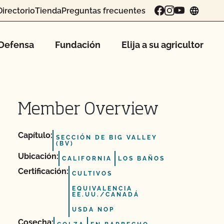
Directorio
Tienda
Preguntas frecuentes
chang
Defensa
Fundación
Elija a su agricultor
Member Overview
Capítulo:
SECCIÓN DE BIG VALLEY
(BV)
Ubicación:
CALIFORNIA
LOS BAÑOS
Certificación:
CULTIVOS
EQUIVALENCIA
EE.UU./CANADÁ
USDA NOP
Cosecha: