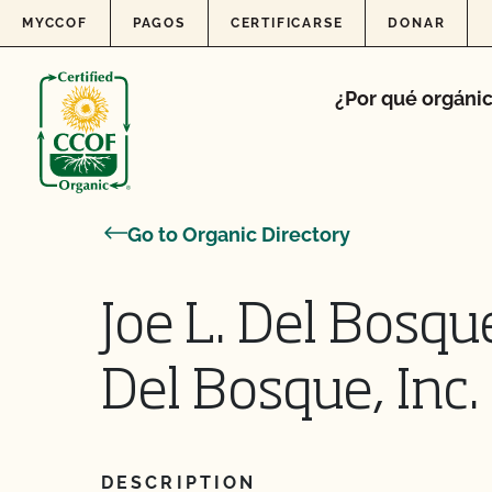
Skip to content
MYCCOF
PAGOS
CERTIFICARSE
DONAR
¿Por qué orgáni
Go to Organic Directory
Joe L. Del Bosqu
Del Bosque, Inc.
DESCRIPTION