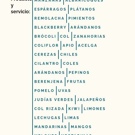
MANZANAS
ALBARICOQUES
y
ESPÁRRAGOS
PLÁTANOS
servicio:
REMOLACHA
PIMIENTOS
BLACKBERRY
ARÁNDANOS
BRÓCOLI
COL
ZANAHORIAS
COLIFLOR
APIO
ACELGA
CEREZAS
CHILES
CILANTRO
COLES
ARÁNDANOS
PEPINOS
BERENJENA
FRUTAS
POMELO
UVAS
JUDÍAS VERDES
JALAPEÑOS
COL RIZADA
KIWI
LIMONES
LECHUGAS
LIMAS
MANDARINAS
MANGOS