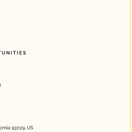
UNITIES
m
ornia 93729, US