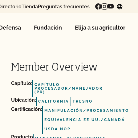
Directorio
Tienda
Preguntas frecuentes
chang
Defensa
Fundación
Elija a su agricultor
Member Overview
Capítulo:
CAPÍTULO
PROCESADOR/MANEJADOR
(PR)
Ubicación:
CALIFORNIA
FRESNO
Certificación:
MANIPULACIÓN/PROCESAMIENTO
EQUIVALENCIA EE.UU./CANADÁ
USDA NOP
Producto