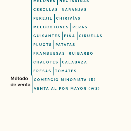
MELONES
NECTARINAS
CEBOLLAS
NARANJAS
PEREJIL
CHIRIVÍAS
MELOCOTONES
PERAS
GUISANTES
PIÑA
CIRUELAS
PLUOTS
PATATAS
FRAMBUESAS
RUIBARBO
CHALOTES
CALABAZA
FRESAS
TOMATES
Método
COMERCIO MINORISTA (R)
de venta:
VENTA AL POR MAYOR (WS)