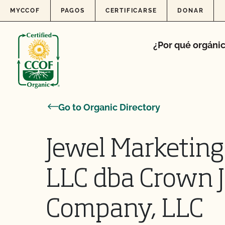
Skip to content
MYCCOF
PAGOS
CERTIFICARSE
DONAR
¿Por qué orgáni
Go to Organic Directory
Jewel Marketing
LLC dba Crown 
Company, LLC