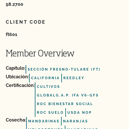
58.2700
CLIENT CODE
ft601
Member Overview
Capítulo:
SECCIÓN FRESNO-TULARE (FT)
Ubicación:
CALIFORNIA
REEDLEY
Certificación:
CULTIVOS
GLOBALG.A.P. IFA V6-GFS
ROC BIENESTAR SOCIAL
ROC SUELO
USDA NOP
Cosecha:
MANDARINAS
NARANJAS