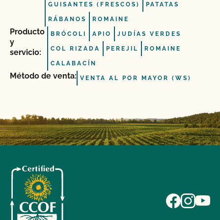
GUISANTES (FRESCOS)
PATATAS
RÁBANOS
ROMAINE
Producto
BRÓCOLI
APIO
JUDÍAS VERDES
y
COL RIZADA
PEREJIL
ROMAINE
servicio:
CALABACÍN
Método de venta:
VENTA AL POR MAYOR (WS)