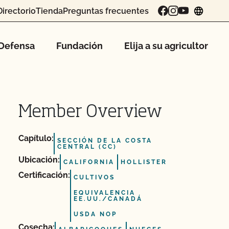
Directorio
Tienda
Preguntas frecuentes
chang
Defensa
Fundación
Elija a su agricultor
Member Overview
Capítulo:
SECCIÓN DE LA COSTA
CENTRAL (CC)
Ubicación:
CALIFORNIA
HOLLISTER
Certificación:
CULTIVOS
EQUIVALENCIA
EE.UU./CANADÁ
USDA NOP
Cosecha: