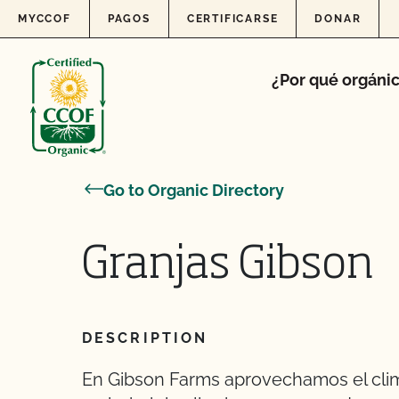
Skip to content
MYCCOF
PAGOS
CERTIFICARSE
DONAR
¿Por qué orgáni
Go to Organic Directory
Granjas Gibson
DESCRIPTION
En Gibson Farms aprovechamos el clima