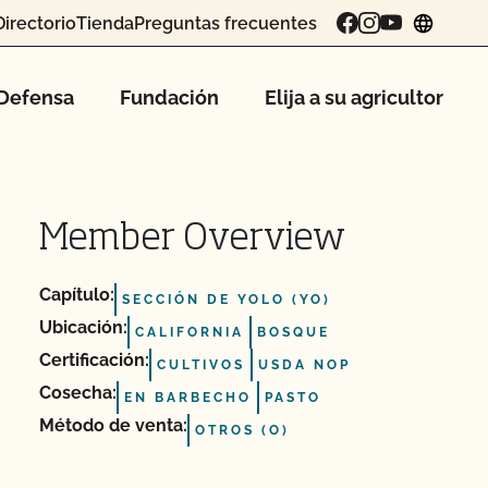
Directorio
Tienda
Preguntas frecuentes
chang
Defensa
Fundación
Elija a su agricultor
Member Overview
Capítulo:
SECCIÓN DE YOLO (YO)
Ubicación:
CALIFORNIA
BOSQUE
Certificación:
CULTIVOS
USDA NOP
Cosecha:
EN BARBECHO
PASTO
Método de venta:
OTROS (O)