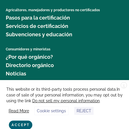
Agricultores, manejadores y productores no certificados
Pasos para la certificación
Servicios de certificación
Subvenciones y educación
Consumidores y minoristas
¿Por qué orgánico?
Directorio orgánico
Noticias
X
Donar
This website or its third-party tools process personal data.In
case of sale of your personal information, you may opt out by
Carreras profesionales
using the link
Do not sell my personal information
.
Sala de prensa
Read More
Cookie settings
REJECT
Contáctenos
877 Cedar Street, Suite 248, Santa Cruz, CA 95060 © 2025 CCOF.org
ACCEPT