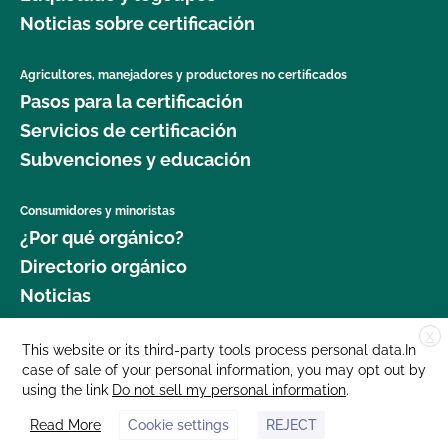
Noticias sobre certificación
Agricultores, manejadores y productores no certificados
Pasos para la certificación
Servicios de certificación
Subvenciones y educación
Consumidores y minoristas
¿Por qué orgánico?
Directorio orgánico
Noticias
X
Donar
This website or its third-party tools process personal data.In
case of sale of your personal information, you may opt out by
Carreras profesionales
using the link
Do not sell my personal information
.
Sala de prensa
Read More
Cookie settings
REJECT
Contáctenos