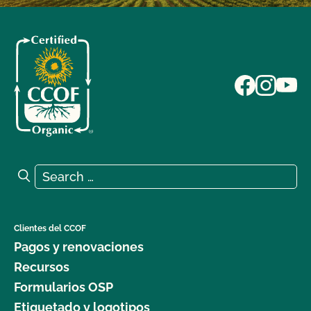
Search for:
Search
Clientes del CCOF
Pagos y renovaciones
Recursos
Formularios OSP
Etiquetado y logotipos