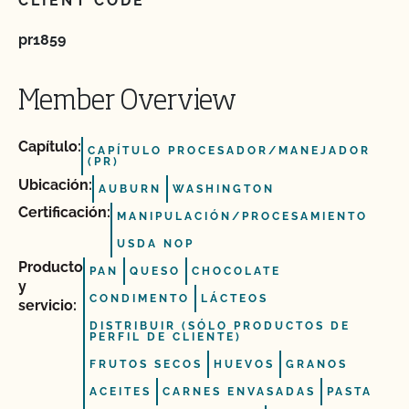
CLIENT CODE
pr1859
Member Overview
Capítulo:
CAPÍTULO PROCESADOR/MANEJADOR
(PR)
Ubicación:
AUBURN
WASHINGTON
Certificación:
MANIPULACIÓN/PROCESAMIENTO
USDA NOP
Producto
PAN
QUESO
CHOCOLATE
y
CONDIMENTO
LÁCTEOS
servicio:
DISTRIBUIR (SÓLO PRODUCTOS DE
PERFIL DE CLIENTE)
FRUTOS SECOS
HUEVOS
GRANOS
ACEITES
CARNES ENVASADAS
PASTA