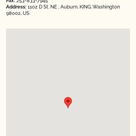
Fax:
253-833-7945
Address:
1102 D St. NE , Auburn, KING, Washington
98002, US