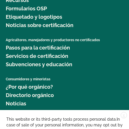
Recursos
Formularios OSP
Etiquetado y logotipos
Noticias sobre certificación
Agricultores, manejadores y productores no certificados
Pasos para la certificación
Servicios de certificación
Subvenciones y educación
Consumidores y minoristas
¿Por qué orgánico?
Directorio orgánico
Noticias
X
Donar
This website or its third-party tools process personal data.In
case of sale of your personal information, you may opt out by
Carreras profesionales