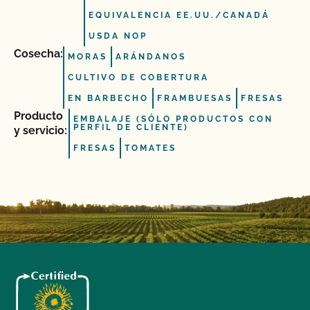
EQUIVALENCIA EE.UU./CANADÁ
USDA NOP
Cosecha:
MORAS
ARÁNDANOS
CULTIVO DE COBERTURA
EN BARBECHO
FRAMBUESAS
FRESAS
Producto
EMBALAJE (SÓLO PRODUCTOS CON
PERFIL DE CLIENTE)
y servicio:
FRESAS
TOMATES