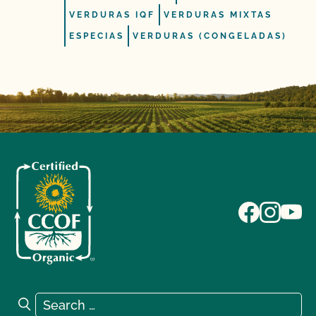
VERDURAS IQF
VERDURAS MIXTAS
ESPECIAS
VERDURAS (CONGELADAS)
Search for:
Search