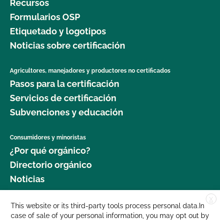
Recursos
Formularios OSP
Etiquetado y logotipos
Noticias sobre certificación
Agricultores, manejadores y productores no certificados
Pasos para la certificación
Servicios de certificación
Subvenciones y educación
Consumidores y minoristas
¿Por qué orgánico?
Directorio orgánico
Noticias
X
Donar
This website or its third-party tools process personal data.In
case of sale of your personal information, you may opt out by
Carreras profesionales