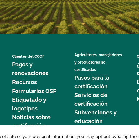
Agricultores, manejadores
Clientes del CCOF
C
y productores no
Pagos y
certificados
renovaciones
Pasos para la
Recursos
certificación
Formularios OSP
Servicios de
Etiquetado y
certificación
logotipos
Subvenciones y
Noticias sobre
educación
certificación
877 C
e of sale of your personal information, you may opt out by using the 