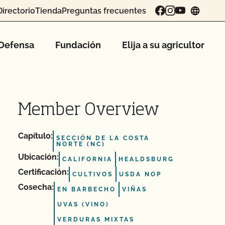
Directorio
Tienda
Preguntas frecuentes
chang
Defensa
Fundación
Elija a su agricultor
Member Overview
Capítulo:
SECCIÓN DE LA COSTA
NORTE (NC)
Ubicación:
CALIFORNIA
HEALDSBURG
Certificación:
CULTIVOS
USDA NOP
Cosecha:
EN BARBECHO
VIÑAS
UVAS (VINO)
VERDURAS MIXTAS