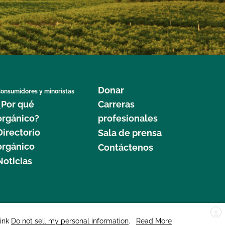
Donar
onsumidores y minoristas
¿Por qué
Carreras
orgánico?
profesionales
Directorio
Sala de prensa
orgánico
Contáctenos
Noticias
X
edar Street, Suite 248, Santa Cruz, CA 95060 © 2025 CCOF.org
link
Do not sell my personal information
.
Read More