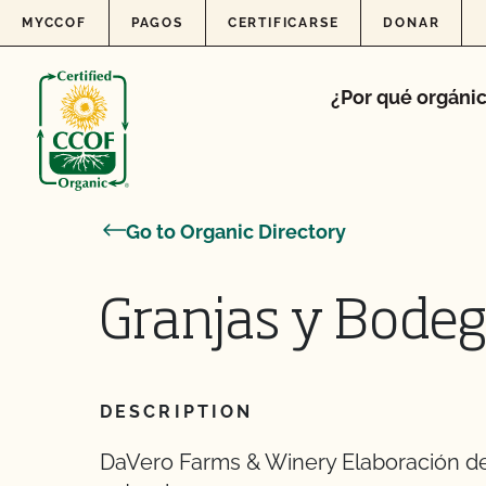
Skip to content
MYCCOF
PAGOS
CERTIFICARSE
DONAR
¿Por qué orgáni
Go to Organic Directory
Granjas y Bode
DESCRIPTION
DaVero Farms & Winery Elaboración de 