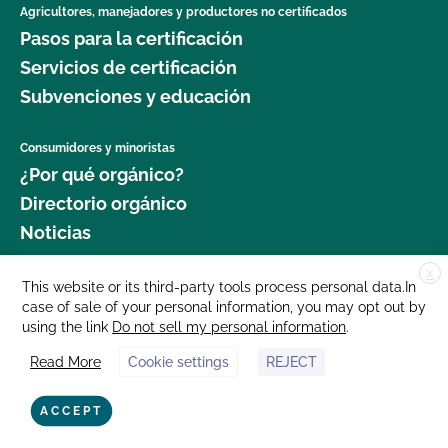
Agricultores, manejadores y productores no certificados
Pasos para la certificación
Servicios de certificación
Subvenciones y educación
Consumidores y minoristas
¿Por qué orgánico?
Directorio orgánico
Noticias
X
Donar
This website or its third-party tools process personal data.In
case of sale of your personal information, you may opt out by
Carreras profesionales
using the link
Do not sell my personal information
.
Sala de prensa
Read More
Cookie settings
REJECT
Contáctenos
877 Cedar Street, Suite 248, Santa Cruz, CA 95060 © 2025 CCOF.org
ACCEPT