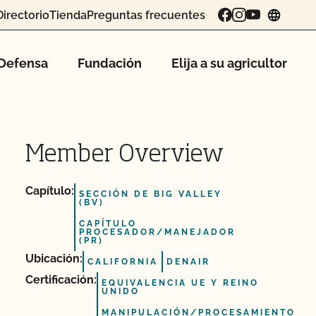
Directorio
Tienda
Preguntas frecuentes
chang
Defensa
Fundación
Elija a su agricultor
Member Overview
Capítulo:
SECCIÓN DE BIG VALLEY
(BV)
CAPÍTULO
PROCESADOR/MANEJADOR
(PR)
Ubicación:
CALIFORNIA
DENAIR
Certificación:
EQUIVALENCIA UE Y REINO
UNIDO
MANIPULACIÓN/PROCESAMIENTO