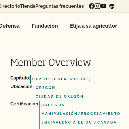
Directorio
Tienda
Preguntas frecuentes
chang
Defensa
Fundación
Elija a su agricultor
Member Overview
Capítulo:
CAPÍTULO GENERAL (AL)
Ubicación:
OREGÓN
CIUDAD DE OREGÓN
Certificación:
CULTIVOS
MANIPULACIÓN/PROCESAMIENTO
EQUIVALENCIA EE.UU./CANADÁ