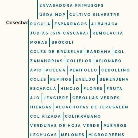
ENVASADORA PRIMUSGFS
USDA NOP
CULTIVO SILVESTRE
Cosecha:
RÚCULA
ESPÁRRAGOS
ALBAHACA
JUDÍAS (SIN CÁSCARA)
REMOLACHA
MORAS
BRÓCOLI
COLES DE BRUSELAS
BARDANA
COL
ZANAHORIAS
COLIFLOR
APIONABO
APIO
ACELGA
PERIFOLLO
CEBOLLINO
COLES
PEPINOS
ENELDO
BERENJENA
ESCAROLA
HINOJO
FLORES
FRUTA
AJO
JENGIBRE
CEBOLLAS VERDES
HIERBAS
ALCACHOFAS DE JERUSALÉN
COL RIZADA
COLIRRÁBANO
VERDURAS DE HOJA VERDE
PUERROS
LECHUGAS
MELONES
MICROGREENS