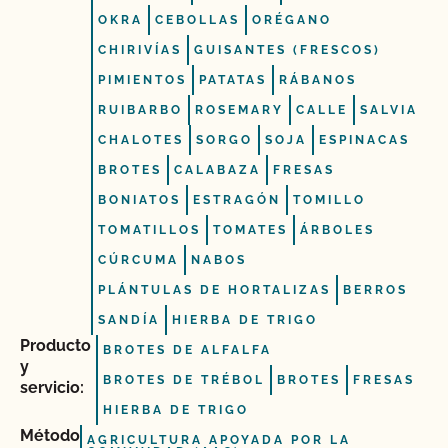
OKRA
CEBOLLAS
ORÉGANO
CHIRIVÍAS
GUISANTES (FRESCOS)
PIMIENTOS
PATATAS
RÁBANOS
RUIBARBO
ROSEMARY
CALLE
SALVIA
CHALOTES
SORGO
SOJA
ESPINACAS
BROTES
CALABAZA
FRESAS
BONIATOS
ESTRAGÓN
TOMILLO
TOMATILLOS
TOMATES
ÁRBOLES
CÚRCUMA
NABOS
PLÁNTULAS DE HORTALIZAS
BERROS
SANDÍA
HIERBA DE TRIGO
Producto
BROTES DE ALFALFA
y
BROTES DE TRÉBOL
BROTES
FRESAS
servicio:
HIERBA DE TRIGO
Método
AGRICULTURA APOYADA POR LA