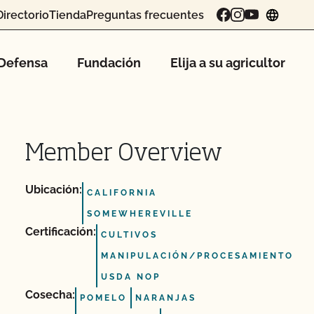
Directorio
Tienda
Preguntas frecuentes
chang
Defensa
Fundación
Elija a su agricultor
Member Overview
Ubicación:
CALIFORNIA
SOMEWHEREVILLE
Certificación:
CULTIVOS
MANIPULACIÓN/PROCESAMIENTO
USDA NOP
Cosecha:
POMELO
NARANJAS