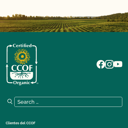
Search for:
Search
Clientes del CCOF