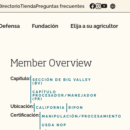
Directorio
Tienda
Preguntas frecuentes
chang
Defensa
Fundación
Elija a su agricultor
Member Overview
Capítulo:
SECCIÓN DE BIG VALLEY
(BV)
CAPÍTULO
PROCESADOR/MANEJADOR
(PR)
Ubicación:
CALIFORNIA
RIPON
Certificación:
MANIPULACIÓN/PROCESAMIENTO
USDA NOP