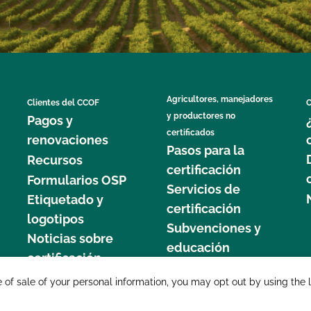
Agricultores, manejadores
Clientes del CCOF
C
y productores no
Pagos y
certificados
renovaciones
Pasos para la
Recursos
certificación
Formularios OSP
Servicios de
Etiquetado y
certificación
logotipos
Subvenciones y
Noticias sobre
educación
certificación
877 C
e of sale of your personal information, you may opt out by using the 