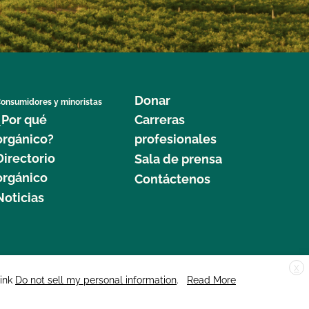
Donar
onsumidores y minoristas
¿Por qué
Carreras
orgánico?
profesionales
Directorio
Sala de prensa
orgánico
Contáctenos
Noticias
X
edar Street, Suite 248, Santa Cruz, CA 95060 © 2025 CCOF.org
link
Do not sell my personal information
.
Read More