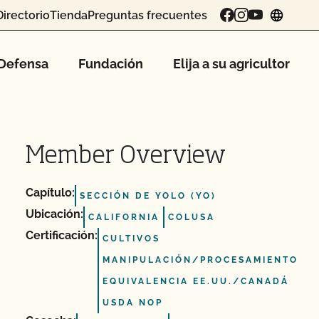
Directorio
Tienda
Preguntas frecuentes
chang
Defensa
Fundación
Elija a su agricultor
Member Overview
Capítulo:
SECCIÓN DE YOLO (YO)
Ubicación:
CALIFORNIA
COLUSA
Certificación:
CULTIVOS
MANIPULACIÓN/PROCESAMIENTO
EQUIVALENCIA EE.UU./CANADÁ
USDA NOP