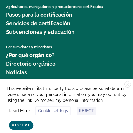
Agricultores, manejadores y productores no certificados
Pasos para la certificación
Servicios de certificación
Subvenciones y educación
Consumidores y minoristas
¿Por qué orgánico?
Directorio orgánico
Noticias
X
Donar
This website or its third-party tools process personal data.In
case of sale of your personal information, you may opt out by
Carreras profesionales
using the link
Do not sell my personal information
.
Sala de prensa
Read More
Cookie settings
REJECT
Contáctenos
877 Cedar Street, Suite 248, Santa Cruz, CA 95060 © 2025 CCOF.org
ACCEPT