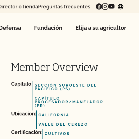
Directorio
Tienda
Preguntas frecuentes
chang
Defensa
Fundación
Elija a su agricultor
Member Overview
Capítulo:
SECCIÓN SUROESTE DEL
PACÍFICO (PS)
CAPÍTULO
PROCESADOR/MANEJADOR
(PR)
Ubicación:
CALIFORNIA
VALLE DEL CEREZO
Certificación:
CULTIVOS