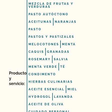
MEZCLA DE FRUTAS Y
VERDURAS
PASTO AUTÓCTONO
ACEITUNAS
NARANJAS
PASTO
PASTOS Y PASTIZALES
MELOCOTONES
MENTA
CAQUIS
GRANADAS
ROSEMARY
SALVIA
MENTA VERDE
TÉ
Producto
CONDIMENTO
y
HIERBAS CULINARIAS
servicio:
ACEITE ESENCIAL
MIEL
HYDROSOL
LAVANDA
ACEITE DE OLIVA
CUIDADO PERSONAL