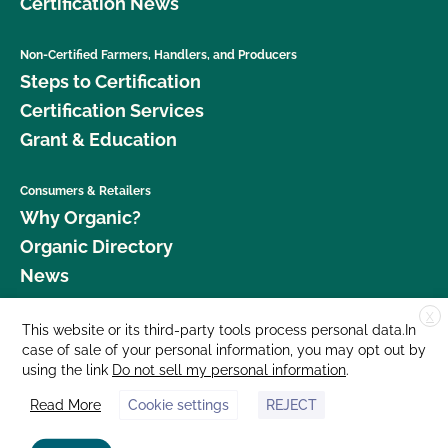
Certification News
Non-Certified Farmers, Handlers, and Producers
Steps to Certification
Certification Services
Grant & Education
Consumers & Retailers
Why Organic?
Organic Directory
News
X
Donate
This website or its third-party tools process personal data.In
case of sale of your personal information, you may opt out by
Careers
using the link
Do not sell my personal information
.
Media Room
Read More
Cookie settings
REJECT
Contact Us