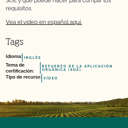
SOE y qué puede hacer para cumplir los
requisitos.
Vea el vídeo en español aquí.
Tags
Idioma:
INGLÉS
Tema de
REFUERZO DE LA APLICACIÓN
ORGÁNICA (SOE)
certificación:
Tipo de recurso:
VÍDEO