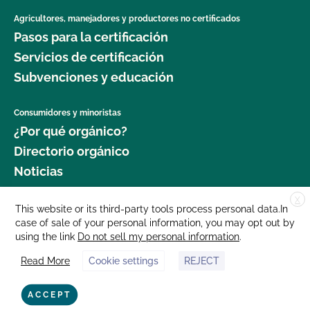
Agricultores, manejadores y productores no certificados
Pasos para la certificación
Servicios de certificación
Subvenciones y educación
Consumidores y minoristas
¿Por qué orgánico?
Directorio orgánico
Noticias
X
Donar
This website or its third-party tools process personal data.In
case of sale of your personal information, you may opt out by
Carreras profesionales
using the link
Do not sell my personal information
.
Sala de prensa
Read More
Cookie settings
REJECT
Contáctenos
877 Cedar Street, Suite 248, Santa Cruz, CA 95060 © 2025 CCOF.org
ACCEPT