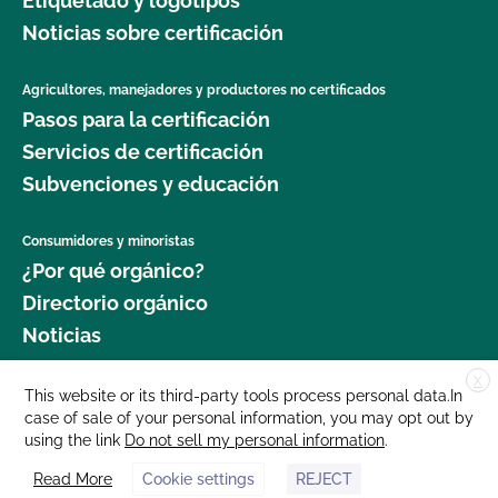
Etiquetado y logotipos
Noticias sobre certificación
Agricultores, manejadores y productores no certificados
Pasos para la certificación
Servicios de certificación
Subvenciones y educación
Consumidores y minoristas
¿Por qué orgánico?
Directorio orgánico
Noticias
X
Donar
This website or its third-party tools process personal data.In
case of sale of your personal information, you may opt out by
Carreras profesionales
using the link
Do not sell my personal information
.
Sala de prensa
Read More
Cookie settings
REJECT
Contáctenos