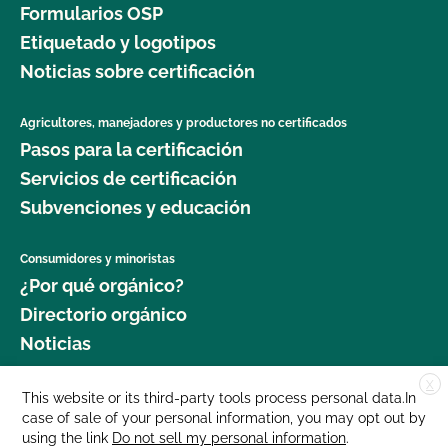
Formularios OSP
Etiquetado y logotipos
Noticias sobre certificación
Agricultores, manejadores y productores no certificados
Pasos para la certificación
Servicios de certificación
Subvenciones y educación
Consumidores y minoristas
¿Por qué orgánico?
Directorio orgánico
Noticias
X
Donar
This website or its third-party tools process personal data.In
case of sale of your personal information, you may opt out by
Carreras profesionales
using the link
Do not sell my personal information
.