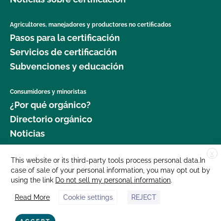
Agricultores, manejadores y productores no certificados
Pasos para la certificación
Servicios de certificación
Subvenciones y educación
Consumidores y minoristas
¿Por qué orgánico?
Directorio orgánico
Noticias
X
Donar
This website or its third-party tools process personal data.In
case of sale of your personal information, you may opt out by
Carreras profesionales
using the link
Do not sell my personal information
.
Sala de prensa
Read More
Cookie settings
REJECT
Contáctenos
877 Cedar Street, Suite 248, Santa Cruz, CA 95060 © 2025 CCOF.org