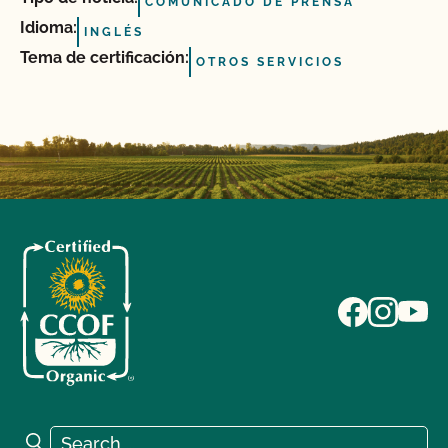
COMUNICADO DE PRENSA
Idioma:
INGLÉS
Tema de certificación:
OTROS SERVICIOS
Search for:
Search