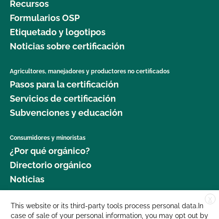
Recursos
Formularios OSP
Etiquetado y logotipos
Noticias sobre certificación
Agricultores, manejadores y productores no certificados
Pasos para la certificación
Servicios de certificación
Subvenciones y educación
Consumidores y minoristas
¿Por qué orgánico?
Directorio orgánico
Noticias
X
Donar
This website or its third-party tools process personal data.In
case of sale of your personal information, you may opt out by
Carreras profesionales