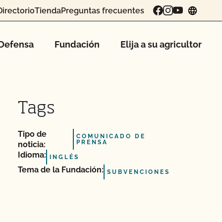
Directorio
Tienda
Preguntas frecuentes
chang
Defensa
Fundación
Elija a su agricultor
Tags
Tipo de
COMUNICADO DE
PRENSA
noticia:
Idioma:
INGLÉS
Tema de la Fundación:
SUBVENCIONES