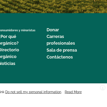
Donar
onsumidores y minoristas
¿Por qué
Carreras
orgánico?
profesionales
Directorio
Sala de prensa
orgánico
Contáctenos
Noticias
X
edar Street, Suite 248, Santa Cruz, CA 95060 © 2025 CCOF.org
link
Do not sell my personal information
.
Read More