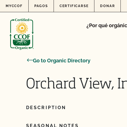
Skip to content
MYCCOF
PAGOS
CERTIFICARSE
DONAR
¿Por qué orgáni
Go to Organic Directory
Orchard View, In
DESCRIPTION
SEASONAL NOTES