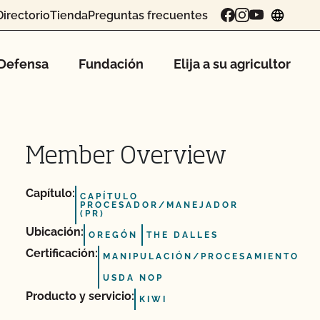
Directorio
Tienda
Preguntas frecuentes
chang
Defensa
Fundación
Elija a su agricultor
Member Overview
Capítulo:
CAPÍTULO
PROCESADOR/MANEJADOR
(PR)
Ubicación:
OREGÓN
THE DALLES
Certificación:
MANIPULACIÓN/PROCESAMIENTO
USDA NOP
Producto y servicio:
KIWI