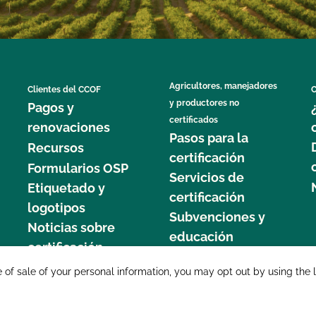
Agricultores, manejadores
Clientes del CCOF
C
y productores no
Pagos y
certificados
renovaciones
Pasos para la
Recursos
certificación
Formularios OSP
Servicios de
Etiquetado y
certificación
logotipos
Subvenciones y
Noticias sobre
educación
certificación
877 C
e of sale of your personal information, you may opt out by using the 