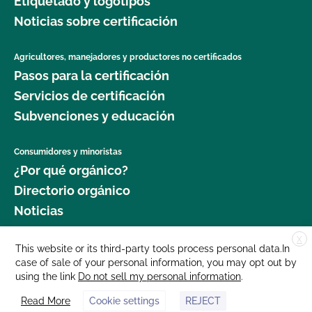
Etiquetado y logotipos
Noticias sobre certificación
Agricultores, manejadores y productores no certificados
Pasos para la certificación
Servicios de certificación
Subvenciones y educación
Consumidores y minoristas
¿Por qué orgánico?
Directorio orgánico
Noticias
X
Donar
This website or its third-party tools process personal data.In
case of sale of your personal information, you may opt out by
Carreras profesionales
using the link
Do not sell my personal information
.
Sala de prensa
Read More
Cookie settings
REJECT
Contáctenos