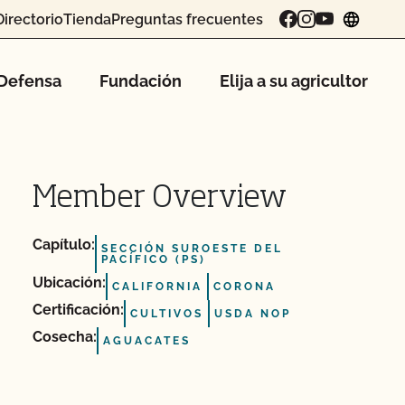
Directorio
Tienda
Preguntas frecuentes
chang
Defensa
Fundación
Elija a su agricultor
Member Overview
Capítulo:
SECCIÓN SUROESTE DEL
PACÍFICO (PS)
Ubicación:
CALIFORNIA
CORONA
Certificación:
CULTIVOS
USDA NOP
Cosecha:
AGUACATES