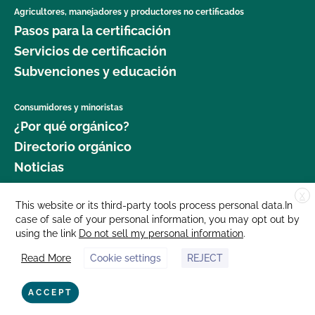
Agricultores, manejadores y productores no certificados
Pasos para la certificación
Servicios de certificación
Subvenciones y educación
Consumidores y minoristas
¿Por qué orgánico?
Directorio orgánico
Noticias
X
Donar
This website or its third-party tools process personal data.In
case of sale of your personal information, you may opt out by
Carreras profesionales
using the link
Do not sell my personal information
.
Sala de prensa
Read More
Cookie settings
REJECT
Contáctenos
877 Cedar Street, Suite 248, Santa Cruz, CA 95060 © 2025 CCOF.org
ACCEPT