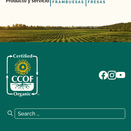
Producto y servicio:
FRAMBUESAS
FRESAS
Search for:
Search