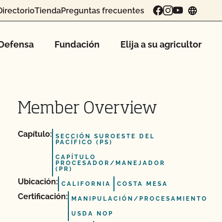
Directorio
Tienda
Preguntas frecuentes
chang
Defensa
Fundación
Elija a su agricultor
Member Overview
Capítulo:
SECCIÓN SUROESTE DEL
PACÍFICO (PS)
CAPÍTULO
PROCESADOR/MANEJADOR
(PR)
Ubicación:
CALIFORNIA
COSTA MESA
Certificación:
MANIPULACIÓN/PROCESAMIENTO
USDA NOP