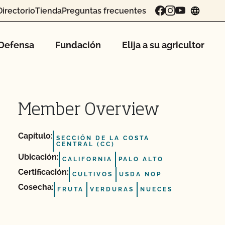
Directorio
Tienda
Preguntas frecuentes
chang
Defensa
Fundación
Elija a su agricultor
Member Overview
Capítulo:
SECCIÓN DE LA COSTA
CENTRAL (CC)
Ubicación:
CALIFORNIA
PALO ALTO
Certificación:
CULTIVOS
USDA NOP
Cosecha:
FRUTA
VERDURAS
NUECES