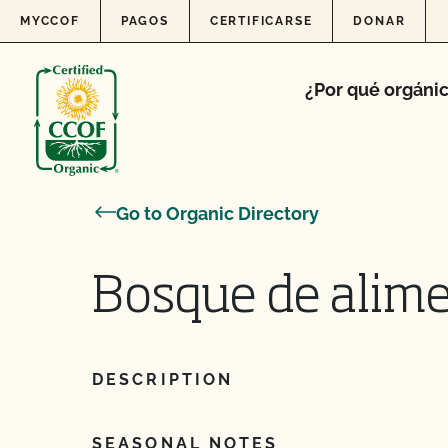
Skip to content
MYCCOF
PAGOS
CERTIFICARSE
DONAR
¿Por qué orgáni
Go to Organic Directory
Bosque de alim
DESCRIPTION
SEASONAL NOTES