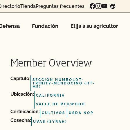
Directorio
Tienda
Preguntas frecuentes
chang
Defensa
Fundación
Elija a su agricultor
Member Overview
Capítulo:
SECCIÓN HUMBOLDT-
TRINITY-MENDOCINO (HT-
ME)
Ubicación:
CALIFORNIA
VALLE DE REDWOOD
Certificación:
CULTIVOS
USDA NOP
Cosecha:
UVAS (SYRAH)