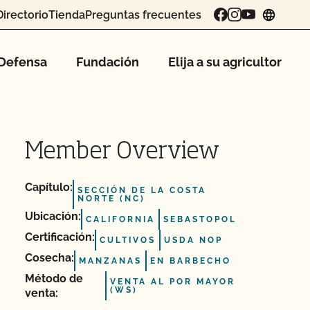
Directorio
Tienda
Preguntas frecuentes
chang
Defensa
Fundación
Elija a su agricultor
Member Overview
Capítulo:
SECCIÓN DE LA COSTA
NORTE (NC)
Ubicación:
CALIFORNIA
SEBASTOPOL
Certificación:
CULTIVOS
USDA NOP
Cosecha:
MANZANAS
EN BARBECHO
Método de
VENTA AL POR MAYOR
(WS)
venta: